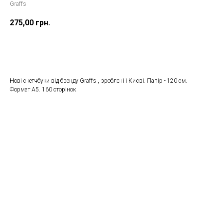
Graffs
275,00
грн.
Замовити
Нові скетчбуки від бренду Graffs , зроблені і Києві. Папір - 120 см.
Формат А5. 160 сторінок