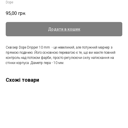
Dope
95,00
грн.
Додати в кошик
Сквізер Dope Dripper 10 mm - це невеликий, але потужний маркер з
прямою подачею. Його основною перевагою є те, що ви маєте повний
контроль над потоком фарби, просто регулюючи силу натискання на
стінки корпуса. Діаметр пера - 10 мм.
Схожі товари