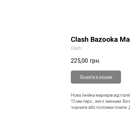
Clash Bazooka Ma
Clash
225,00
грн.
Додати в кошик
Нова лінійка маркерів від італ
15 мм перо , яке є змінним. В
чорнила або поломки помпи. До