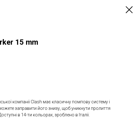
rker 15 mm
ійської компанії Clash має класичну помпову систему і
и можете заправити його знизу, щоб уникнути пролиття
ступні в 14-ти кольорах, зроблено в Італії.