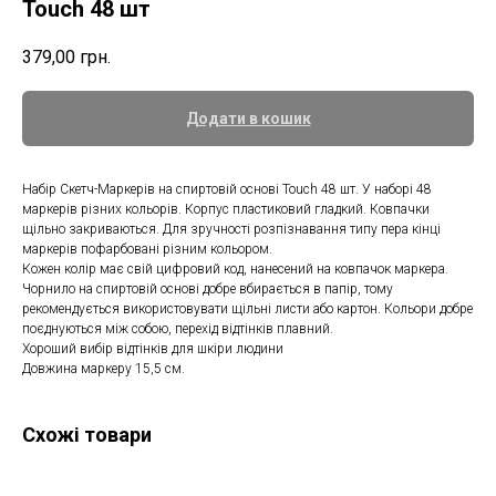
Touch 48 шт
379,00
грн.
Додати в кошик
Набір Скетч-Маркерів на спиртовій основі Touch 48 шт. У наборі 48
маркерів різних кольорів. Корпус пластиковий гладкий. Ковпачки
щільно закриваються. Для зручності розпізнавання типу пера кінці
маркерів пофарбовані різним кольором.
Кожен колір має свій цифровий код, нанесений на ковпачок маркера.
Чорнило на спиртовій основі добре вбирається в папір, тому
рекомендується використовувати щільні листи або картон. Кольори добре
поєднуються між собою, перехід відтінків плавний.
Хороший вибір відтінків для шкіри людини
Довжина маркеру 15,5 см.
Схожі товари