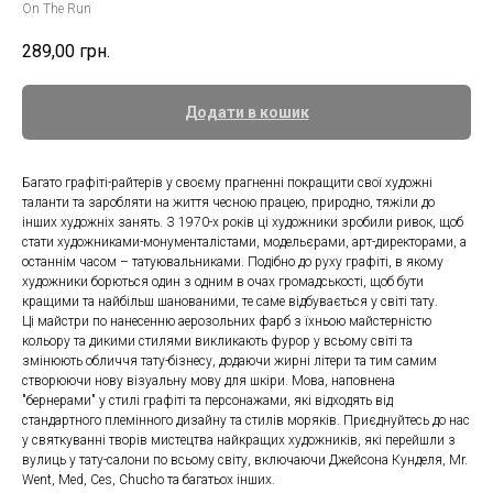
On The Run
289,00
грн.
Додати в кошик
Багато графіті-райтерів у своєму прагненні покращити свої художні
таланти та заробляти на життя чесною працею, природно, тяжіли до
інших художніх занять. З 1970-х років ці художники зробили ривок, щоб
стати художниками-монументалістами, модельєрами, арт-директорами, а
останнім часом – татуювальниками. Подібно до руху графіті, в якому
художники борються один з одним в очах громадськості, щоб бути
кращими та найбільш шанованими, те саме відбувається у світі тату.
Ці майстри по нанесенню аерозольних фарб з їхньою майстерністю
кольору та дикими стилями викликають фурор у всьому світі та
змінюють обличчя тату-бізнесу, додаючи жирні літери та тим самим
створюючи нову візуальну мову для шкіри. Мова, наповнена
"бернерами" у стилі графіті та персонажами, які відходять від
стандартного племінного дизайну та стилів моряків. Приєднуйтесь до нас
у святкуванні творів мистецтва найкращих художників, які перейшли з
вулиць у тату-салони по всьому світу, включаючи Джейсона Кунделя, Mr.
Went, Med, Ces, Chucho та багатьох інших.