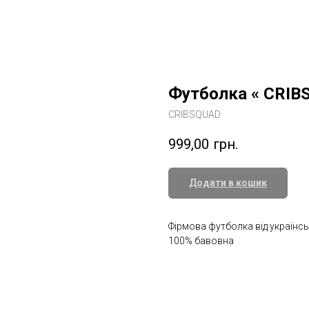
Футболка « CRIB
CRIBSQUAD
999,00
грн.
Додати в кошик
Фірмова футболка від українсь
100% бавовна