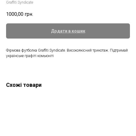
Graffiti Syndicate
1000,00
грн.
Додати в кошик
Фірмова футболка Graffiti Syndicate. Високоякісний трикотаж. Підтримай
українське графіті комьюніті
Схожі товари